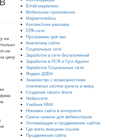
 В
Email-маркетинг
Мобильное приложение
Маркетплейсы
Контекстная реклама
CPA-сети
Программы для вас
у на
Аналитика сайта
 только
Социальные сети
ет на
Заработок в сети без вложений
на цену
Заработок в РСЯ и Гугл Адсенс
Заработок Социальные сети
Яндекс ДЗЕН
Знакомство с возможностями
платежных систем рунета и мира
ми
Создание своего блога
афика
Нейросети
им
Учебник Html
Реклама сайта в интернете
Самое нужное для вебмастеров
ш
Оптимизация и продвижение сайтов
не
Где взять внешние ссылки
Продвижение сайта