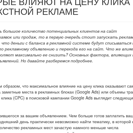
РЫЕ ВЛИЯЮТ НА ЦЕНУ КЛИКА
КСТНОЙ РЕКЛАМЕ
ь большое количество потенциальных клиентов на сайт
аявок или продаж, то в первую очередь стоит запускать реклам
т, что деньги с баланса в рекламной системе будут списываться
по рекламному объявлению и перехода его на сайт. Что же влия
воляют максимально ее снизить? Основных фактора, влияющих 
бъявлений. Но давайте разберемся подробнее.
им образом, что максимальное влияние на цену клика оказывают са
а заметные места в рекламных блоках (Google Ads) или объемы тр
ы клика (CPC) в поисковой кампании Google Ads выглядит следующ
ожившегося за вашим объявлением. Чем больше готов заплатить ва
годняшний день практически невозможно найти тематику, в которой 
 количество рекламных мест зачастую намного меньше числа