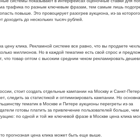
мные системы показывают в интерфейсах оценочные ставки для п
ема трафика по разным ключевым фразам, тем самым лишь подогр
пасть повыше. Это провоцирует разогрев аукциона, из-за которого
т доходить до нескольких тысяч рублей.
а цену клика. Рекламной системе все равно, что вы продаете чехл
олько миллионов. Но в каждой тематике есть свой спрос и предлож
т, что товар оптом с высоким средним чеком рекламировать дешев
оссии, стоит создать отдельные кампании на Москву и Санкт-Петер
т, следить за статистикой и оптимизировать кампании. Но основн
льшинству тематик в Москве и Питере аукционы перегреты из-за
датели готовы платить за привлечение пользователей больше, чем
уацию: по одной и той же ключевой фразе в Москве цена клика мо
, то прогнозная цена клика может быть еще выше.