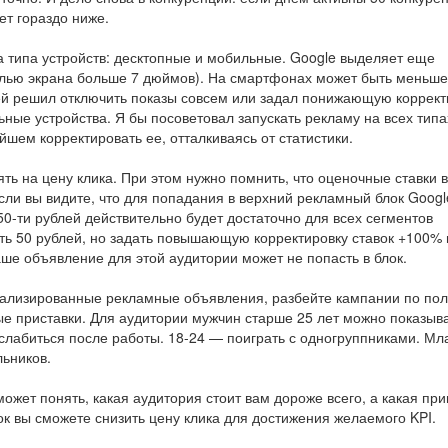
ет гораздо ниже.
ва типа устройств: десктопные и мобильные. Google выделяет еще
алью экрана больше 7 дюймов). На смартфонах может быть меньше
елей решил отключить показы совсем или задал понижающую коррект
ьные устройства. Я бы посоветовал запускать рекламу на всех типа
ейшем корректировать ее, отталкиваясь от статистики.
ть на цену клика. При этом нужно помнить, что оценочные ставки в
сли вы видите, что для попадания в верхний рекламный блок Googl
 50-ти рублей действительно будет достаточно для всех сегментов
ить 50 рублей, но задать повышающую корректировку ставок +100% 
ше объявление для этой аудитории может не попасть в блок.
нализированные рекламные объявления, разбейте кампании по пол
е приставки. Для аудитории мужчин старше 25 лет можно показыва
сслабиться после работы. 18-24 — поиграть с одногруппниками. М
льников.
может понять, какая аудитория стоит вам дороже всего, а какая пр
к вы сможете снизить цену клика для достижения желаемого KPI.