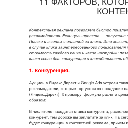
11 ФАКТОРОВ, КОТО
КОНТЕ
Контекстная реклама позволяет быстро привлеч
рекламодателя. Если цель проекта — получение з
Поиске и в сетях с оплатой за клики. Это значи
в случае клика заинтересованного пользователя 
стоимость каждого клика и какие настройки поз
клика всего два: конкуренция и кликабельность о
1. Конкуренция.
Аукцион в Яндекс.Директ и Google Ads устроен так
рекламодатели, которые торгуются за попадание н
(Яндекс.Директ). К примеру, формула расчета цен
образом:
В числителе находится ставка конкурента, распол
конкурент, тем дороже вы заплатите за клик. На се
будет конкуренции в контекстной рекламе, причем