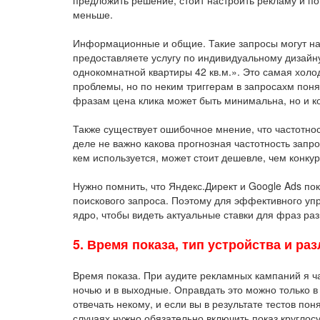
предложить решение, стоит настроить рекламу и по
меньше.
Информационные и общие. Такие запросы могут нап
предоставляете услугу по индивидуальному дизайну
однокомнатной квартиры 42 кв.м.». Это самая холо
проблемы, но по неким триггерам в запросахм поня
фразам цена клика может быть минимальна, но и к
Также существует ошибочное мнение, что частотнос
деле не важно какова прогнозная частотность запр
кем используется, может стоит дешевле, чем конку
Нужно помнить, что Яндекс.Директ и Google Ads п
поискового запроса. Поэтому для эффективного уп
ядро, чтобы видеть актуальные ставки для фраз ра
5. Время показа, тип устройства и ра
Время показа. При аудите рекламных кампаний я ч
ночью и в выходные. Оправдать это можно только в 
отвечать некому, и если вы в результате тестов по
случаях нужно обязательно включить показ круглосу