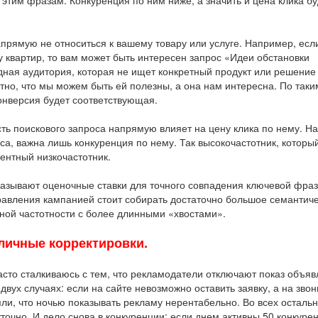
 этим фразам. Конкуренция по ним ниже, а значить и цена клика бу
рямую не относиться к вашему товару или услуге. Например, есл
 квартир, то вам может быть интересен запрос «Идеи обстановки
дная аудитория, которая не ищет конкретный продукт или решение
тно, что мы можем быть ей полезны, а она нам интересна. По таки
онверсия будет соответствующая.
ть поискового запроса напрямую влияет на цену клика по нему. Н
оса, важна лишь конкуренция по нему. Так высокочастотник, которы
рентный низкочастотник.
оказывают оценочные ставки для точного совпадения ключевой фра
равления кампанией стоит собирать достаточно большое семантич
зной частотности с более длинными «хвостами».
зличные корректировки.
асто сталкиваюсь с тем, что рекламодатели отключают показ объя
двух случаях: если на сайте невозможно оставить заявку, а на звон
няли, что ночью показывать рекламу нерентабельно. Во всех осталь
точно. И дело снова в конкуренции: если днем активны 50 конкурен