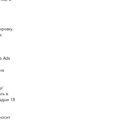
ировку.
х
e Ads
на
у/
ть в
ладше 18
иносит