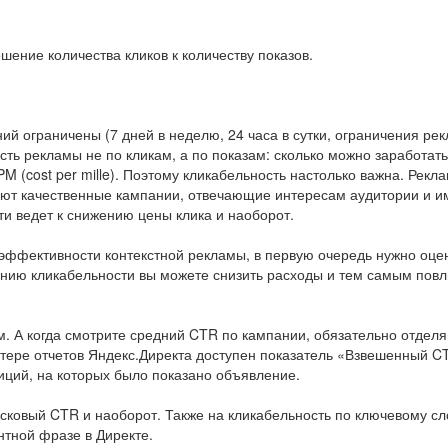
ение количества кликов к количеству показов.
й ограничены (7 дней в неделю, 24 часа в сутки, ограничения ре
сть рекламы не по кликам, а по показам: сколько можно заработать
M (cost per mille). Поэтому кликабельность настолько важна. Рекл
ают качественные кампании, отвечающие интересам аудитории и 
и ведет к снижению цены клика и наоборот.
 эффективности контекстной рекламы, в первую очередь нужно оце
нию кликабельности вы можете снизить расходы и тем самым повл
. А когда смотрите средний CTR по кампании, обязательно отделя
стере отчетов Яндекс.Директа доступен показатель «Взвешенный C
иций, на которых было показано объявление.
сковый CTR и наоборот. Также на кликабельность по ключевому сл
тной фразе в Директе.