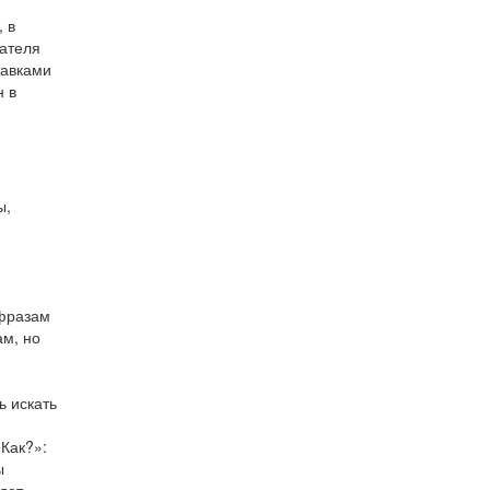
 в
вателя
тавками
н в
ы,
 фразам
ам, но
ь искать
«Как?»:
ы