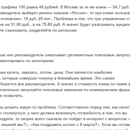
рафика 100 равна 48 рублей. В Москве за те же клики — 34,7 руб.,
кламодатель выберет регион показов «Россия», то при клике пользо
 «псковские» 18 руб. 20 коп.. Проблема в том, что при управлении с
на 31,90 руб., а на 75,80 руб. А значит будет разогревать аукцио
ите сэкономить, разделяйте по регионам.
щью них рекламодатель охватывает релевантные поисковые запрос
гментировать по категориям:
и купить, заказать, оптом, цена. Они являются наиболее
, которые совершат покупку в ближайшее время. Это самая
 борются все рекламодатели. А значит и стоимость клика по таким
бязательно запускайте поисковые кампании по коммерческим фраз
е позволить.
ы решить какую-то проблему. Соответственно перед тем, как начат
 столкнуться, у него должна возникнуть потребность в том, что вы
одукте, то скорее всего сначала он пойдет в интернет с вопросом 
 лишний вес?», «Как поздравить коллег с 8 марта?». Если вы готов