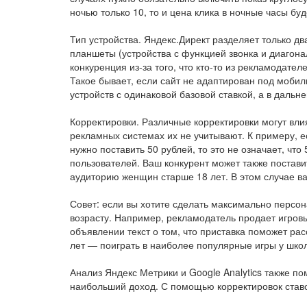
ночью только 10, то и цена клика в ночные часы буд
Тип устройства. Яндекс.Директ разделяет только д
планшеты (устройства с функцией звонка и диагон
конкуренция из-за того, что кто-то из рекламодат
Такое бывает, если сайт не адаптирован под мобил
устройств с одинаковой базовой ставкой, а в дальн
Корректировки. Различные корректировки могут влия
рекламных системах их не учитывают. К примеру, е
нужно поставить 50 рублей, то это не означает, что
пользователей. Ваш конкурент может также постав
аудиторию женщин старше 18 лет. В этом случае ва
Совет: если вы хотите сделать максимально персо
возрасту. Например, рекламодатель продает игровы
объявлении текст о том, что приставка поможет ра
лет — поиграть в наиболее популярные игры у шко
Анализ Яндекс Метрики и Google Analytics также по
наибольший доход. С помощью корректировок ставо