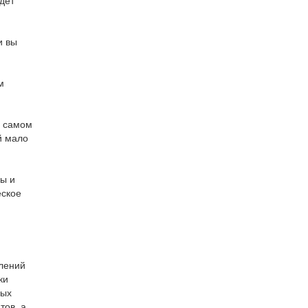
дет
и вы
м
а самом
й мало
зы и
еское
влений
ки
ных
тов, а