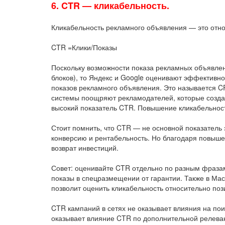
6. CTR — кликабельность.
Кликабельность рекламного объявления — это отнош
CTR =Клики/Показы
Поскольку возможности показа рекламных объявлени
блоков), то Яндекс и Google оценивают эффективно
показов рекламного объявления. Это называется CP
системы поощряют рекламодателей, которые созд
высокий показатель CTR. Повышение кликабельност
Стоит помнить, что CTR — не основной показатель
конверсию и рентабельность. Но благодаря повыше
возврат инвестиций.
Совет: оценивайте CTR отдельно по разным фразам
показы в спецразмещении от гарантии. Также в Ма
позволит оценить кликабельность относительно поз
CTR кампаний в сетях не оказывает влияния на пои
оказывает влияние CTR по дополнительной релеван