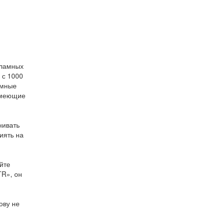
кламных
 с 1000
амные
имеющие
нивать
иять на
йте
TR», он
ову не