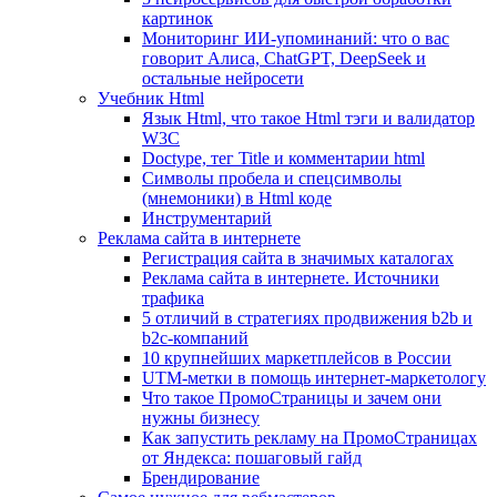
картинок
Мониторинг ИИ-упоминаний: что о вас
говорит Алиса, ChatGPT, DeepSeek и
остальные нейросети
Учебник Html
Язык Html, что такое Html тэги и валидатор
W3C
Doctype, тег Title и комментарии html
Символы пробела и спецсимволы
(мнемоники) в Html коде
Инструментарий
Реклама сайта в интернете
Регистрация сайта в значимых каталогах
Реклама сайта в интернете. Источники
трафика
5 отличий в стратегиях продвижения b2b и
b2c-компаний
10 крупнейших маркетплейсов в России
UTM-метки в помощь интернет-маркетологу
Что такое ПромоСтраницы и зачем они
нужны бизнесу
Как запустить рекламу на ПромоСтраницах
от Яндекса: пошаговый гайд
Брендирование