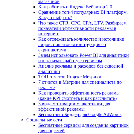
магазинов
Как работать с Яндекс.Вебвизор 2.0
Сравнение топ-4 популярных BI платформ.
Какую выбрать?
Что такое CTR, CPC, CPA, LTV. Разбираем
показатели эффективности рекламы в
интернете
Как отслеживать количество и источники
лидов: пошаговая инструкция со
скриншотами
Зачем использовать Power BI для аналитики
и как начать работу с сервисом
Анализ рекламы и расходов без сквозной
аналитики
ТОП отчетов Яндекс.Метрики
7 отчетов в Метрике для специалиста по
рекламе
Как проверить эффективность рекламы
(какие KPI смотреть и как рассчитать)
3 вида мотивации маркетолога для
эффективной рекламы
Бесплатный Биддер для Google AdWords
Социальные сети
Бесплатные сервисы для создания картинок
для соцсетей