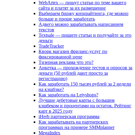
WebArtex — пишут статьи по теме вашего
сайта и платят за их размещение
Выбираем биржу копирайтинга, где можно
больше и проще заработать
Адвего можно зарабатывать написанием
текстов
Textsale — пишите статьи и получайте за это
деньги
TradeTracker
Кворк магазин фриланс-услуг по
фиксированной цене
Тизерная реклама что это?
Анкетка — прохождение тестов и опросов за
деньги (50 рублей дают просто за
регистрацию)
Как заработать 150 тысяч рублей за 2 недели
на кэшбэке?
Как заработать на Letyshops?
Лучшие дебетовые карты с большим
кэшбеком и процентами на остаток. Рейтинг
карт в 2025 году
iHerb партнерская программа
Как зарабатывать на партнерских
программах на примере SMMplanner
MegaIndex