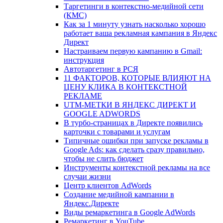
Таргетинги в контекстно-медийной сети
(КМС)
Как за 1 минуту узнать насколько хорошо
работает ваша рекламная кампания в Яндекс
Директ
Настраиваем первую кампанию в Gmail:
инструкция
Автотаргетинг в РСЯ
11 ФАКТОРОВ, КОТОРЫЕ ВЛИЯЮТ НА
ЦЕНУ КЛИКА В КОНТЕКСТНОЙ
РЕКЛАМЕ
UTM-МЕТКИ В ЯНДЕКС ДИРЕКТ И
GOOGLE ADWORDS
В турбо-страницах в Директе появились
карточки с товарами и услугам
Типичные ошибки при запуске рекламы в
Google Ads: как сделать сразу правильно,
чтобы не слить бюджет
Инструменты контекстной рекламы на все
случаи жизни
Центр клиентов AdWords
Создание медийной кампании в
Яндекс.Директе
Виды ремаркетинга в Google AdWords
Ремаркетинг в YouTube