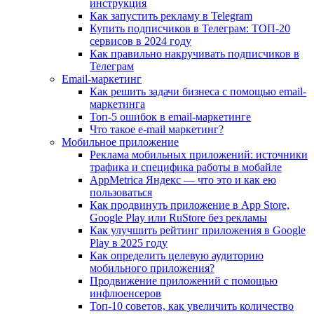
инструкция
Как запустить рекламу в Telegram
Купить подписчиков в Телеграм: ТОП-20
сервисов в 2024 году
Как правильно накручивать подписчиков в
Телеграм
Email-маркетинг
Как решить задачи бизнеса с помощью email-
маркетинга
Топ-5 ошибок в email-маркетинге
Что такое e-mail маркетинг?
Мобильное приложение
Реклама мобильных приложений: источники
трафика и специфика работы в мобайле
AppMetrica Яндекс — что это и как ею
пользоваться
Как продвинуть приложение в App Store,
Google Play или RuStore без рекламы
Как улучшить рейтинг приложения в Google
Play в 2025 году
Как определить целевую аудиторию
мобильного приложения?
Продвижение приложений с помощью
инфлюенсеров
Топ-10 советов, как увеличить количество