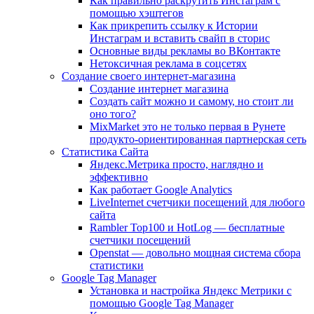
Как правильно раскрутить Инстаграм с
помощью хэштегов
Как прикрепить ссылку к Истории
Инстаграм и вставить свайп в сторис
Основные виды рекламы во ВКонтакте
Нетоксичная реклама в соцсетях
Создание своего интернет-магазина
Создание интернет магазина
Создать сайт можно и самому, но стоит ли
оно того?
MixMarket это не только первая в Рунете
продукто-ориентированная партнерская сеть
Статистика Сайта
Яндекс.Метрика просто, наглядно и
эффективно
Как работает Google Analytics
LiveInternet счетчики посещений для любого
сайта
Rambler Top100 и HotLog — бесплатные
счетчики посещений
Openstat — довольно мощная система сбора
статистики
Google Tag Manager
Установка и настройка Яндекс Метрики с
помощью Google Tag Manager