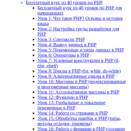
Бесплатный курс из 40 уроков по PHP
Бесплатный курс из 40 уроков по PHP для
начинающих
Урок 1: Что такое PHP? Основы и история
языка
Урок 2: Настройка среды разработки для
PHP
Урок 3: Синтаксис PHP
Урок 4: Вывод данных в PHP
Урок 5: Переменные и типы данных в PHP
Урок 6: Операторы в PHP
Урок 7: Условные конструкции в PHP (if,
else, elseif)
Урок 8: Циклы в PHP (for, while, do-while)
Урок 9: Альтернативные циклы в PHP
Урок 10: Массивы в PHP (индексированные
и многомерные массивы)
Урок 11: Ассоциативные массивы в PHP
Урок 12: Функции в PHP
Урок 13: Глобальные и локальные
переменные в PHP
Урок 14: Работа со строками в PHP
Урок 15: Обработка ошибок в PHP (типы,
методы отладки, примеры)
Урок 16: Работа с формами в PHP (создание