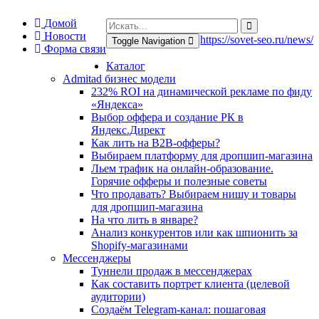
Домой
Новости
https://sovet-seo.ru/news/
Toggle Navigation
Форма связи
Каталог
Admitad бизнес модели
232% ROI на динамической рекламе по фиду
«Яндекса»
Выбор оффера и создание РК в
Яндекс.Директ
Как лить на B2B-офферы?
Выбираем платформу для дропшип-магазина
Льем трафик на онлайн-образование.
Горячие офферы и полезные советы
Что продавать? Выбираем нишу и товары
для дропшип-магазина
На что лить в январе?
Анализ конкурентов или как шпионить за
Shopify-магазинами
Мессенджеры
Туннели продаж в мессенджерах
Как составить портрет клиента (целевой
аудитории)
Создаём Telegram-канал: пошаговая