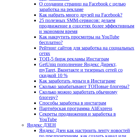
О создании страниц на Facebook с целью
заработка на рекламе
Как набрать много друзей на Facebook?
25 полезных SMM-сервисов: делаем
продвижение в соцсетях более эффективным
и экономим время
Как накрутить просмотры на YouTube
бесплатно?
Рейтинг сайтов для заработка на социальных
сетях
ТОП-5 бирж рекламы Инстаграм
GetUniq пополнение Яндекс Директ,
myTaret, Вконтакте и тизерных сетей со
скидкой 10 %
Как заработать деньги в Инстаграме
Сколько зарабатывают ТОПовые блогеры?
Сколько можно заработать обычному
блогеру?
Способы заработка в инстаграм
Партнёрская программа AliExpress
Секреты продвижения и заработка в
YouTube
Яндекс ДЗЕН
Яндекс Дзен как настроить ленту новостей
по предпочтениям, как создать канал или