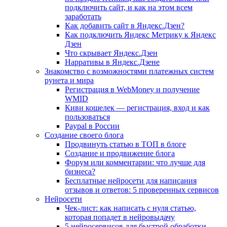
подключить сайт, и как на этом всем
заработать
Как добавить сайт в Яндекс.Дзен?
Как подключить Яндекс Метрику к Яндекс
Дзен
Что скрывает Яндекс.Дзен
Нарративы в Яндекс.Дзене
Знакомство с возможностями платежных систем
рунета и мира
Регистрация в WebMoney и получение
WMID
Киви кошелек — регистрация, вход и как
пользоваться
Paypal в России
Создание своего блога
Продвинуть статью в ТОП в блоге
Создание и продвижение блога
Форум или комментарии: что лучше для
бизнеса?
Бесплатные нейросети для написания
отзывов и ответов: 5 проверенных сервисов
Нейросети
Чек-лист: как написать с нуля статью,
которая попадет в нейровыдачу
5 нейросервисов для быстрой обработки