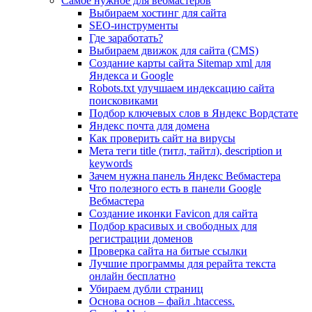
Самое нужное для вебмастеров
Выбираем хостинг для сайта
SEO-инструменты
Где заработать?
Выбираем движок для сайта (CMS)
Создание карты сайта Sitemap xml для
Яндекса и Google
Robots.txt улучшаем индексацию сайта
поисковиками
Подбор ключевых слов в Яндекс Вордстате
Яндекс почта для домена
Как проверить сайт на вирусы
Мета теги title (титл, тайтл), description и
keywords
Зачем нужна панель Яндекс Вебмастера
Что полезного есть в панели Google
Вебмастера
Создание иконки Favicon для сайта
Подбор красивых и свободных для
регистрации доменов
Проверка сайта на битые ссылки
Лучшие программы для рерайта текста
онлайн бесплатно
Убираем дубли страниц
Основа основ – файл .htaccess.