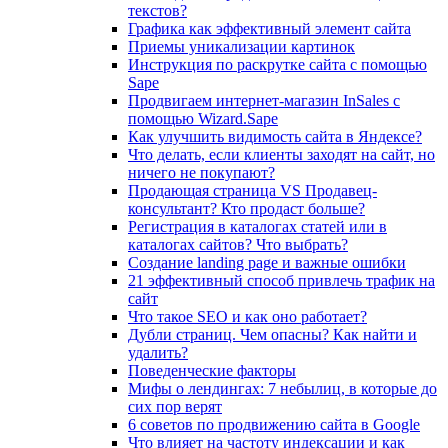
текстов?
Графика как эффективный элемент сайта
Приемы уникализации картинок
Инструкция по раскрутке сайта с помощью
Sape
Продвигаем интернет-магазин InSales с
помощью Wizard.Sape
Как улучшить видимость сайта в Яндексе?
Что делать, если клиенты заходят на сайт, но
ничего не покупают?
Продающая страница VS Продавец-
консультант? Кто продаст больше?
Регистрация в каталогах статей или в
каталогах сайтов? Что выбрать?
Cоздание landing page и важные ошибки
21 эффективный способ привлечь трафик на
сайт
Что такое SEO и как оно работает?
Дубли страниц. Чем опасны? Как найти и
удалить?
Поведенческие факторы
Мифы о лендингах: 7 небылиц, в которые до
сих пор верят
6 советов по продвижению сайта в Google
Что влияет на частоту индексации и как