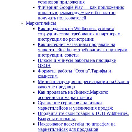
установок приложения
Фичеринг Google Play — как приложению
попасть в рекомендуемые и бесплатно
получать пользователей
Маркетплейсы
Как продавать на Wildberries: условия
сотрудничества, требования к партнерам,
инструкция по регистрации
Как интернет-магазинам продавать на
маркетплейсе Беру: требования к партнерам,
инструкции, советы
Плюсы и минусы работы на площадке
ОЗОН
Форматы работы “Озона”.Тарифы и
комиссия.
Мини-инструкция по регистрации на Ozon в
качестве продавца
Как продавать на Яндекс.Маркете:
особенности маркетплейса
Сравнение сервисов аналитики
маркетплейсов и увеличения продаж
Продвигайте свои товары в ТОП Wildberries.
Выкупы и отзывы.
Наказывают всех: гайд по штрафам на
маркетплейсах для продавцов