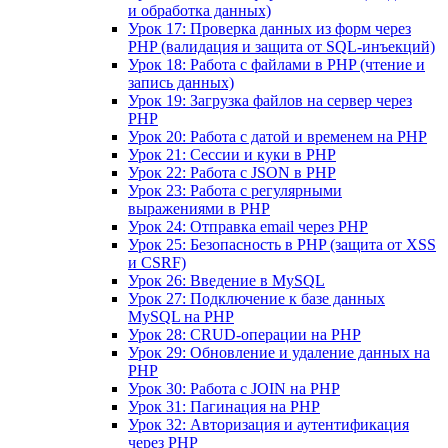
и обработка данных)
Урок 17: Проверка данных из форм через
PHP (валидация и защита от SQL-инъекций)
Урок 18: Работа с файлами в PHP (чтение и
запись данных)
Урок 19: Загрузка файлов на сервер через
PHP
Урок 20: Работа с датой и временем на PHP
Урок 21: Сессии и куки в PHP
Урок 22: Работа с JSON в PHP
Урок 23: Работа с регулярными
выражениями в PHP
Урок 24: Отправка email через PHP
Урок 25: Безопасность в PHP (защита от XSS
и CSRF)
Урок 26: Введение в MySQL
Урок 27: Подключение к базе данных
MySQL на PHP
Урок 28: CRUD-операции на PHP
Урок 29: Обновление и удаление данных на
PHP
Урок 30: Работа с JOIN на PHP
Урок 31: Пагинация на PHP
Урок 32: Авторизация и аутентификация
через PHP