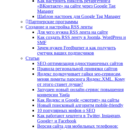
Как настроить пиксель ретаргетинга
«ВКонтакте» на сайте через Google Tag
Manager
Шаблон настроек для Google Tag Manager
Партнерские программы
Создание и настройка RSS ленты
Для чего нужна RSS лента на сайте
Как создать RSS ленту в Joomla, WordPress и
SMF
Зачем нужен Feedburner и как получить
счетчик ваших подписчиков
Статьи
SEO-оптимизация одностраничных сайтов
Правила региональной привязки сайтов
Яндекс подкручивает гайки seo-сервисам,
меняя лимиты парсинга Яндекс.XML. Кому
от этого станет лучше?
Запущен новый онлайн-сервис повышения
конверсии Yagla
Как Яндекс и Google «смотрят» на сайты
Новый поисковый алгоритм mobile-friendly
10 популярных мифов о SEO
Как работают хештеги в Twitter, Instagram,
Google+ и Facebook
Версия сайта для мобильных телефонов: