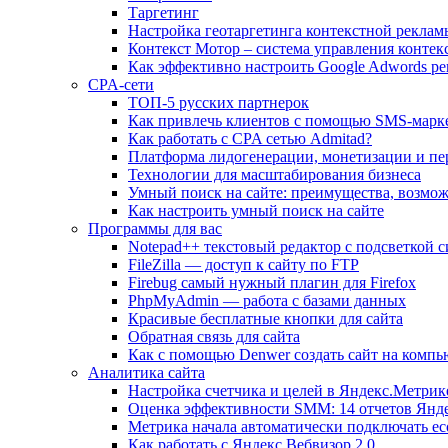
Таргетинг
Настройка геотаргетинга контекстной реклам
Контекст Мотор – система управления контек
Как эффективно настроить Google Adwords ре
CPA-сети
ТОП-5 русских партнерок
Как привлечь клиентов с помощью SMS-марк
Как работать с CPA сетью Admitad?
Платформа лидогенерации, монетизации и пе
Технологии для масштабирования бизнеса
Умный поиск на сайте: преимущества, возмо
Как настроить умный поиск на сайте
Программы для вас
Notepad++ текстовый редактор с подсветкой 
FileZilla — доступ к сайту по FTP
Firebug самый нужный плагин для Firefox
PhpMyAdmin — работа с базами данных
Красивые бесплатные кнопки для сайта
Обратная связь для сайта
Как с помощью Denwer создать сайт на компь
Аналитика сайта
Настройка счетчика и целей в Яндекс.Метрик
Оценка эффективности SMM: 14 отчетов Янд
Метрика начала автоматически подключать ec
Как работать с Яндекс.Вебвизор 2.0