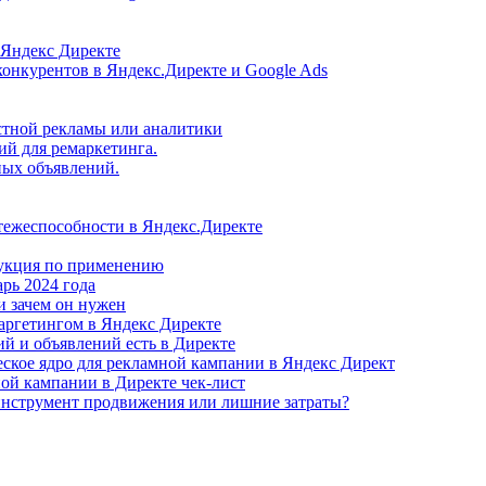
 Яндекс Директе
конкурентов в Яндекс.Директе и Google Ads
кстной рекламы или аналитики
ий для ремаркетинга.
ных объявлений.
тежеспособности в Яндекс.Директе
рукция по применению
рь 2024 года
и зачем он нужен
аргетингом в Яндекс Директе
й и объявлений есть в Директе
еское ядро для рекламной кампании в Яндекс Директ
ой кампании в Директе чек-лист
 инструмент продвижения или лишние затраты?