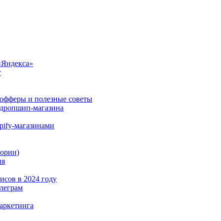
«Яндекса»
т
 офферы и полезные советы
 дропшип-магазина
pify-магазинами
тории)
ия
исов в 2024 году
елеграм
маркетинга