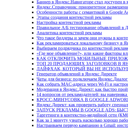
Баннер в Яндекс.Навигаторе стал доступен в
Яндекс.Справочник: приоритетное размещен
Особенности работы с семантикой в Google A
Этапы создания контекстной рекламы
Настройка контекстной рекламы
Правильное А/Б тестирование объявлений в Д
Аналитика контекстной рекламы
Что такое биддеры и зачем они нужны в конт
Как рекламироваться локальному бизнесу в Я
Выбираем подрядчика по контекстной реклам
«Где мое объявление?», или какие факторы в
КАК ОТКЛЮЧИТЬ МОБИЛЬНЫЕ ПРИЛОЖ
ТОП 20 ПРОДАЮЩИХ ЗАГОЛОВКОВ В Я
ЛАЙФХАК, КОТОРЫЙ ВЫ НЕ ИСПОЛЬЗУЕ
Генератор объявлений в Яндекс Директе
Чаты для бизнеса: подключаем Яндекс.Диалог
Как собрать MAC-адреса через Wi-Fi и настро
Модерация в Яндекс.Директ: как быстро про
14 вопросов от рекламодателей: вы наверняка
КРОСС-МИНУСОВКА В GOOGLE ADWORD
Яндекс.Директ: как проверить работу специа
ЗАПУСК РЕКЛАМЫ В GOOGLE ADS: БЫСТ
Таргетинги в контекстно-медийной сети (КМ
Как за 1 минуту узнать насколько хорошо раб
Настраиваем первую кампанию в Gmail: инст