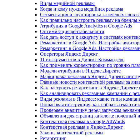
Виды медийной рекламы
Когда и кому нужна медийная реклама
Сегментация и группировка ключевых слов в
Как правильно настроить рекламу на бренды 
Атрибуция в Google Analytics и Google Ads
Оптимизация рентабельности
Как дать доступ к аккаунту в системах конте
Ремаркетинг в Google Ads. Настройка аудитор
Ремаркетинг в Google Ads. Настройка реклам
Операторы Яндекс Директ
11 инструментов в Директ Коммандере
Как применять корректировки по уровню пла
Модели атрибуции в Яндекс.Директе
Маркировка рекламы в Яндекс Директ: инст
Главные новости контекстной рекламы за янва
Как настроить ретаргетинг в Яндекс Директе 
Как анализировать рекламные кампании с рет
Виды рекламы в Яндексе: какие типы кампани
Пошаговая инструкция, как собрать семантич
Проверяем аналитику перед запуском рекламн
Объявления для страниц каталога: полезный
Контекстная реклама в Google AdWords
Контекстная реклама в Яндекс.Директ
Законы контекстной рекламы
Ретаргетинг