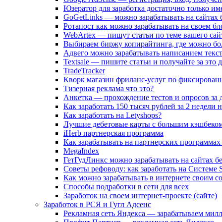
Юзератор для заработка достаточно только и
GoGetLinks — можно зарабатывать на сайтах 
Ротапост как можно зарабатывать на своем бл
WebArtex — пишут статьи по теме вашего сайт
Выбираем биржу копирайтинга, где можно бо
Адвего можно зарабатывать написанием текс
Textsale — пишите статьи и получайте за это 
TradeTracker
Кворк магазин фриланс-услуг по фиксирован
Тизерная реклама что это?
Анкетка — прохождение тестов и опросов за д
Как заработать 150 тысяч рублей за 2 недели 
Как заработать на Letyshops?
Лучшие дебетовые карты с большим кэшбеком 
iHerb партнерская программа
Как зарабатывать на партнерских программах
MegaIndex
ГетГудЛинкс можно зарабатывать на сайтах б
Советы рефоводу: как заработать на Системе S
Как можно зарабатывать в интернете своим 
Способы подработки в сети для всех
Заработок на своем интернет-проекте (сайте)
Заработок в РСЯ и Гугл Адсенс
Рекламная сеть Яндекса — зарабатываем мил