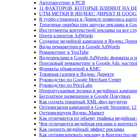
Автотаргетинг в РСЯ
11 ФАКТОРОВ, КОТОРЫЕ ВЛИЯЮТ НА Ц
UTM-МЕТКИ В ЯНДЕКС ДИРЕКТ И GOO
В турбо-страницах в Директе появились карто
Типичные ошибки при запуске рекламы в Googl
Инструменты контекстной рекламы на все сл
Центр клиентов AdWords
Создание медийной кампании в Яндекс.Дире
Виды ремаркетинга в Google AdWords
Ремаркетинг в YouTube
Видеореклама в Google AdWords: форматы и 
Поисковый ремаркетинг в Google Ads: настр
Форматы объявлений в КМС
Товарная галерея в Яндекс Директе
Руководство по Google Merchant Center
Руководство по PriceLabs
Непропускаемые ролики в медийных кампан
Бесплатное размещение в Google Покупках
Как создать товарный XML-фид вручную
Оптимизация кампаний в Google Shopping: 1
Оптимизируем Яндекс.Маркет
Как отличаются по объему трафика медийная 
Чем отличаются медийная реклама и контекст
Как оценить медийный эффект рекламы
Как оптимизировать рекламу в Контекстно-ме