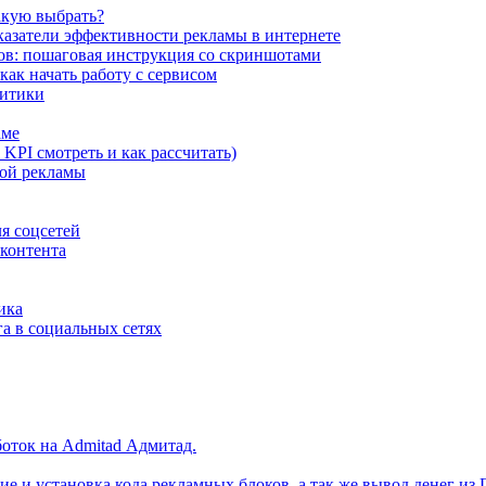
акую выбрать?
казатели эффективности рекламы в интернете
ов: пошаговая инструкция со скриншотами
как начать работу с сервисом
литики
аме
KPI смотреть и как рассчитать)
ной рекламы
я соцсетей
 контента
ика
а в социальных сетях
боток на Admitad Адмитад.
ие и установка кода рекламных блоков, а так же вывод денег из 