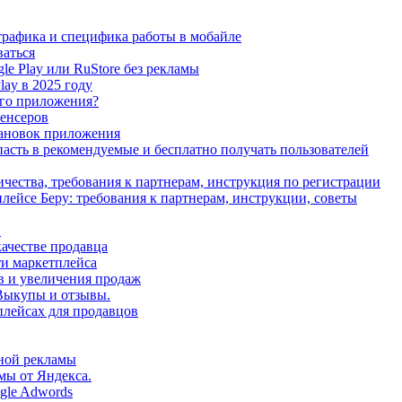
рафика и специфика работы в мобайле
ваться
le Play или RuStore без рекламы
ay в 2025 году
ого приложения?
енсеров
становок приложения
сть в рекомендуемые и бесплатно получать пользователей
ничества, требования к партнерам, инструкция по регистрации
лейсе Беру: требования к партнерам, инструкции, советы
.
ачестве продавца
ти маркетплейса
в и увеличения продаж
 Выкупы и отзывы.
плейсах для продавцов
ной рекламы
мы от Яндекса.
gle Adwords