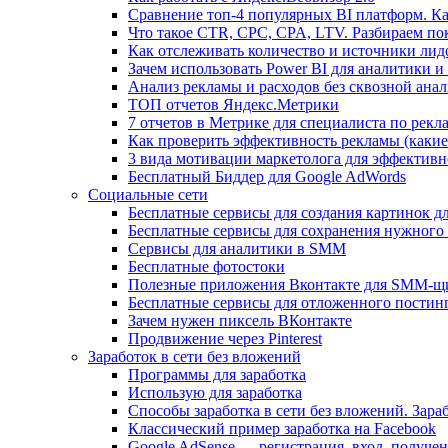
Сравнение топ-4 популярных BI платформ. К
Что такое CTR, CPC, CPA, LTV. Разбираем по
Как отслеживать количество и источники лид
Зачем использовать Power BI для аналитики и 
Анализ рекламы и расходов без сквозной ана
ТОП отчетов Яндекс.Метрики
7 отчетов в Метрике для специалиста по рекл
Как проверить эффективность рекламы (какие 
3 вида мотивации маркетолога для эффектив
Бесплатный Биддер для Google AdWords
Социальные сети
Бесплатные сервисы для создания картинок дл
Бесплатные сервисы для сохранения нужного
Сервисы для аналитики в SMM
Бесплатные фотостоки
Полезные приложения Вконтакте для SMM-щ
Бесплатные сервисы для отложенного постинг
Зачем нужен пиксель ВКонтакте
Продвижение через Pinterest
Заработок в сети без вложений
Программы для заработка
Использую для заработка
Способы заработка в сети без вложений. Зара
Классический пример заработка на Facebook
Google AdSense — регистрация, вход, получен