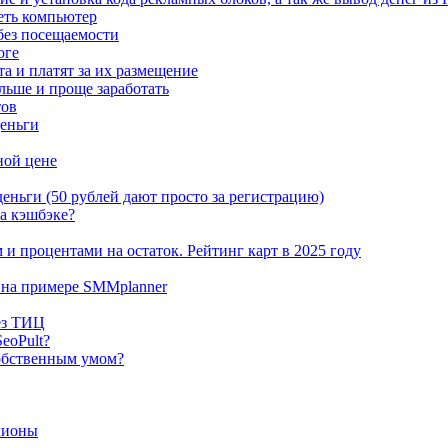
меть компьютер
без посещаемости
оге
а и платят за их размещение
льше и проще заработать
тов
деньги
ной цене
еньги (50 рублей дают просто за регистрацию)
на кэшбэке?
и процентами на остаток. Рейтинг карт в 2025 году
 на примере SMMplanner
ез ТИЦ
eoPult?
собственным умом?
лионы