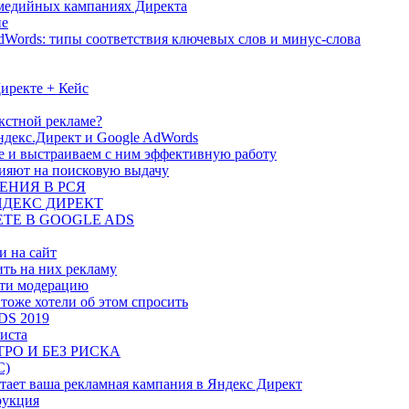
 медийных кампаниях Директа
ие
dWords: типы соответствия ключевых слов и минус-слова
иректе + Кейс
екстной рекламе?
ндекс.Директ и Google AdWords
е и выстраиваем с ним эффективную работу
лияют на поисковую выдачу
ЕНИЯ В РСЯ
НДЕКС ДИРЕКТ
ТЕ В GOOGLE ADS
и на сайт
ить на них рекламу
йти модерацию
 тоже хотели об этом спросить
S 2019
листа
РО И БЕЗ РИСКА
С)
отает ваша рекламная кампания в Яндекс Директ
рукция