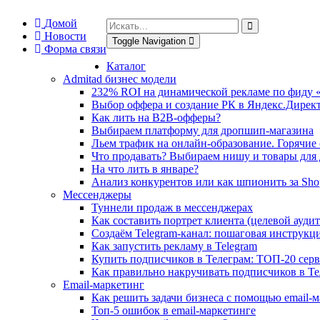
Домой
Новости
Toggle Navigation
Форма связи
Каталог
Admitad бизнес модели
232% ROI на динамической рекламе по фиду 
Выбор оффера и создание РК в Яндекс.Дирек
Как лить на B2B-офферы?
Выбираем платформу для дропшип-магазина
Льем трафик на онлайн-образование. Горячие
Что продавать? Выбираем нишу и товары для
На что лить в январе?
Анализ конкурентов или как шпионить за Sho
Мессенджеры
Туннели продаж в мессенджерах
Как составить портрет клиента (целевой ауди
Создаём Telegram-канал: пошаговая инструкц
Как запустить рекламу в Telegram
Купить подписчиков в Телеграм: ТОП-20 серв
Как правильно накручивать подписчиков в Т
Email-маркетинг
Как решить задачи бизнеса с помощью email-
Топ-5 ошибок в email-маркетинге