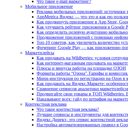
Что такое e-mail маркетинг?
Мобильное приложение
Реклама мобильных приложений: источники т
AppMetrica Яндекс — что это и как ею пользо
Как продвинуть приложение в App Store, Goog
Как улучшить рейтинг приложения в Google Pl
Как определить целевую аудиторию мобильн
Продвижение приложений с помощью инфлю
Топ-10 советов, как увеличить количество у
Фичеринг Google Play — как приложению попа
Маркетплейсы
Как продавать на Wildberries: условия сотруд
Как интернет-магазинам продавать на маркетп
Плюсы и минусы работы на площадке ОЗОН
Форматы работы “Озона”.Тарифы и комиссия
Мини-инструкция по регистрации на Ozon в к
Как продавать на Яндекс.Маркете: особеннос
Сравнение сервисов аналитики маркетплейсо
Продвигайте свои товары в ТОП Wildberries.
Наказывают всех: гайд по штрафам на маркет
Контекстная реклама
Что такое контекстная реклама?
Лучшие сервисы и инструменты для контекст
Яндекс.Директ- это сервис контекстной рекла
Настройка автоматизиpованных правил в Goo