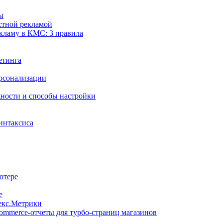
ы
стной рекламой
кламу в КМС: 3 правила
етинга
рсонализации
жности и способы настройки
синтаксиса
ютере
е
екс.Метрики
ommerce-отчеты для турбо-страниц магазинов