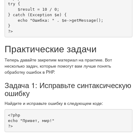
try
{
$result
=
10
/
0
;
}
catch
(
Exception
$e
)
{
echo
"Ошибка: "
.
$e
->
getMessage
(
)
;
}
?>
Практические задачи
Теперь давайте закрепим материал на практике. Вот
несколько задач, которые помогут вам лучше понять
обработку ошибок в PHP.
Задача 1: Исправьте синтаксическую
ошибку
Найдите и исправьте ошибку в следующем коде:
<?php
echo
"Привет, мир!"
?>