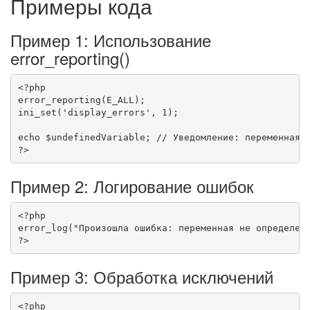
Примеры кода
Пример 1: Использование
error_reporting()
<?php
error_reporting
(
E_ALL
)
;
ini_set
(
'display_errors'
,
1
)
;
echo
$undefinedVariable
;
// Уведомление: переменная 
?>
Пример 2: Логирование ошибок
<?php
error_log
(
"Произошла ошибка: переменная не определен
?>
Пример 3: Обработка исключений
<?php