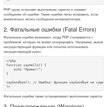
PHP сразу остановит выполнение скрипта и покажет
сообщение об ошибке. Такие ошибки легко исправить, если
внимательно читать сообщения интерпретатора.
2. Фатальные ошибки (Fatal Errors)
Фатальные ошибки возникают, когда PHP сталкивается с
проблемой, которую не может игнорировать. Например, вызов
несуществующей функции или попытка использовать
несуществующий класс:
<?php
function
sayHello
(
)
{
echo
"Привет!"
;
}
sayGoodbye
(
)
;
// Ошибка: функция sayGoodbye не сущес
?>
Фатальные ошибки также останавливают выполнение скрипта.
3. Предупреждения (Warnings)