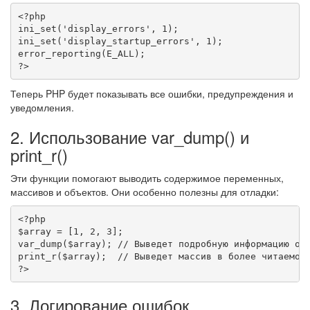
<?php
ini_set
(
'display_errors'
,
1
)
;
ini_set
(
'display_startup_errors'
,
1
)
;
error_reporting
(
E_ALL
)
;
?>
Теперь PHP будет показывать все ошибки, предупреждения и
уведомления.
2. Использование var_dump() и
print_r()
Эти функции помогают выводить содержимое переменных,
массивов и объектов. Они особенно полезны для отладки:
<?php
$array
=
[
1
,
2
,
3
]
;
var_dump
(
$array
)
;
// Выведет подробную информацию о 
print_r
(
$array
)
;
// Выведет массив в более читаемом
?>
3. Логирование ошибок