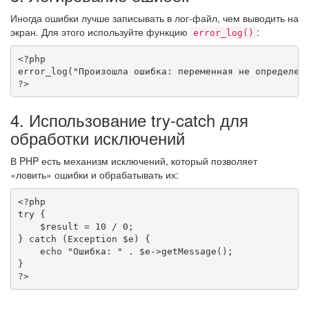
Иногда ошибки лучше записывать в лог-файл, чем выводить на
экран. Для этого используйте функцию
:
error_log()
<?php
error_log
(
"Произошла ошибка: переменная не определен
?>
4. Использование try-catch для
обработки исключений
В PHP есть механизм исключений, который позволяет
«ловить» ошибки и обрабатывать их:
<?php
try
{
$result
=
10
/
0
;
}
catch
(
Exception
$e
)
{
echo
"Ошибка: "
.
$e
->
getMessage
(
)
;
}
?>