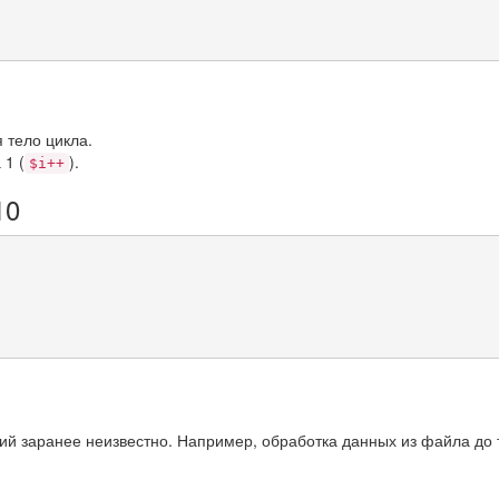
 тело цикла.
 1 (
).
$i++
10
ций заранее неизвестно. Например, обработка данных из файла до 