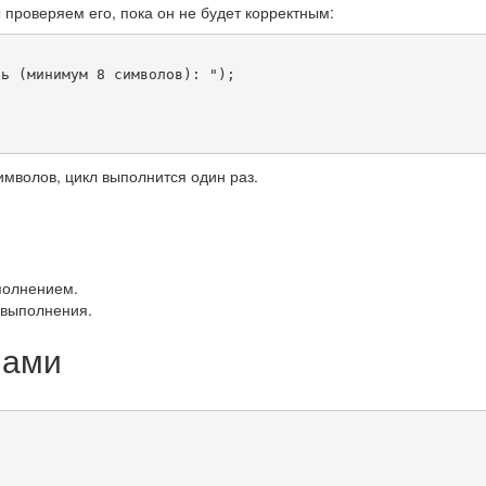
 проверяем его, пока он не будет корректным:
ль (минимум 8 символов): "
)
;
имволов, цикл выполнится один раз.
ыполнением.
 выполнения.
лами