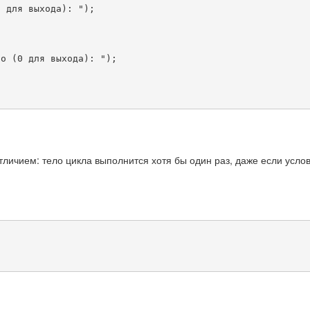
0 для выхода): "
)
;
ло (0 для выхода): "
)
;
тличием: тело цикла выполнится хотя бы один раз, даже если усло