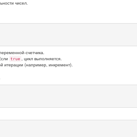
ьности чисел.
переменной-счетчика.
 Если
, цикл выполняется.
true
й итерации (например, инкремент).
5