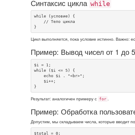
Синтаксис цикла
while
while
(
условие
)
{
// Тело цикла
}
Цикл выполняется, пока условие истинно. Важно: е
Пример: Вывод чисел от 1 до 
$i
=
1
;
while
(
$i
<=
5
)
{
echo
$i
.
"<br>"
;
$i
++
;
}
Результат: аналогичен примеру с
.
for
Пример: Обработка пользоват
Допустим, мы складываем числа, которые вводит по
$total
=
0
;