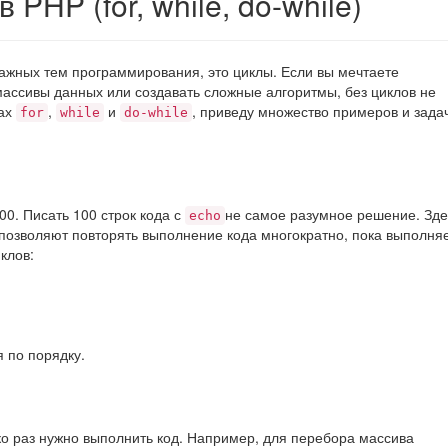
 PHP (for, while, do-while)
важных тем программирования, это циклы. Если вы мечтаете
массивы данных или создавать сложные алгоритмы, без циклов не
лах
,
и
, приведу множество примеров и зада
for
while
do-while
00. Писать 100 строк кода с
не самое разумное решение. Зде
echo
 позволяют повторять выполнение кода многократно, пока выполня
клов:
 по порядку.
ько раз нужно выполнить код. Например, для перебора массива