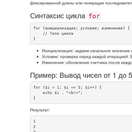
фиксированной длины или генерации последовател
Синтаксис цикла
for
for
(
инициализация
;
 условие
;
 изменение
)
{
// Тело цикла
}
Инициализация: задаем начальное значение 
Условие: проверка перед каждой итерацией.
Изменение: обновление счетчика после каждо
Пример: Вывод чисел от 1 до 
for
(
$i
=
1
;
$i
<=
5
;
$i
++
)
{
echo
$i
.
"<br>"
;
}
Результат:
1

2

3
