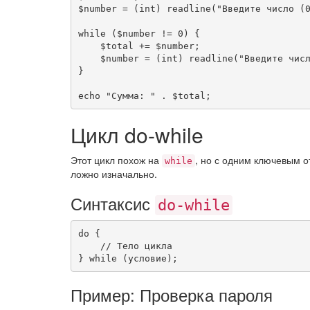
$number
=
(
int
)
readline
(
"Введите число (
while
(
$number
!=
0
)
{
$total
+=
$number
;
$number
=
(
int
)
readline
(
"Введите чис
}
echo
"Сумма: "
.
$total
;
Цикл do-while
Этот цикл похож на
, но с одним ключевым о
while
ложно изначально.
Синтаксис
do-while
do
{
// Тело цикла
}
while
(
условие
)
;
Пример: Проверка пароля