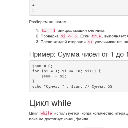
4

5
Разберем по шагам:
инициализация счетчика.
$i = 1
Проверка
. Если
, выполняется
$i <= 5
true
После каждой итерации
увеличивается на
$i
Пример: Сумма чисел от 1 до 
$sum
=
0
;
for
(
$i
=
1
;
$i
<=
10
;
$i
++
)
{
$sum
+=
$i
;
}
echo
"Сумма: "
.
$sum
;
// Сумма: 55
Цикл while
Цикл
используется, когда количество итера
while
пока не достигнут конец файла.