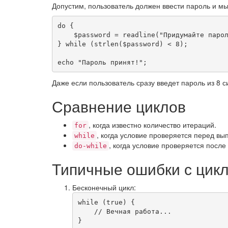
Допустим, пользователь должен ввести пароль и мы
do
{
$password
=
readline
(
"Придумайте паро
}
while
(
strlen
(
$password
)
<
8
)
;
echo
"Пароль принят!"
;
Даже если пользователь сразу введет пароль из 8 с
Сравнение циклов
, когда известно количество итераций.
for
, когда условие проверяется перед в
while
, когда условие проверяется после
do-while
Типичные ошибки с цик
Бесконечный цикл:
while
(
true
)
{
// Вечная работа...
}