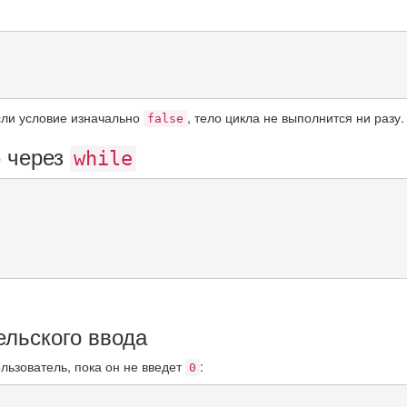
сли условие изначально
, тело цикла не выполнится ни разу.
false
5 через
while
ельского ввода
льзователь, пока он не введет
:
0