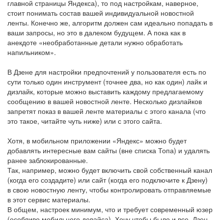
главной страницы Яндекса), то под настройкам, наверное,
стоит понимать состав вашей индивидуальной новостной
ленты. Конечно же, алгоритм должен сам идеально попадать в
ваши запросы, но это в далеком будущем. А пока как в
анекдоте «необработанные детали нужно обработать
напильником».
В Дзене для настройки предпочтений у пользователя есть по
сути только один инструмент (точнее два, но как один) лайк и
дизлайк, которые можно выставить каждому предлагаемому
сообщению в вашей новостной ленте. Несколько дизлайков
запретят показ в вашей ленте материалы с этого канала (что
это такое, читайте чуть ниже) или с этого сайта.
Хотя, в мобильном приложении «Яндекс» можно будет
добавлять интересные вам сайты (вне списка Топа) и удалять
ранее заблокированные.
Так, например, можно будет включить свой собственный канал
(когда его создадите) или сайт (когда его подключите к Дзену)
в свою новостную ленту, чтобы контролировать отправляемые
в этот сервис материалы.
В общем, настроек минимум, что и требует современный юзер
(особливо мобильного девайса). Хочу чтобы было и все. Дзен