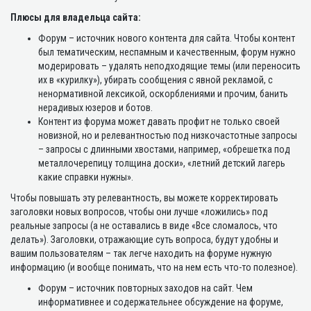
Плюсы для владельца сайта:
Форум – источник нового контента для сайта. Чтобы контент
был тематическим, неспамным и качественным, форум нужно
модерировать – удалять неподходящие темы (или переносить
их в «курилку»), убирать сообщения с явной рекламой, с
ненормативной лексикой, оскорблениями и прочим, банить
нерадивых юзеров и ботов.
Контент из форума может давать профит не только своей
новизной, но и релевантностью под низкочастотные запросы
– запросы с длинными хвостами, например, «обрешетка под
металлочерепицу толщина доски», «летний детский лагерь
какие справки нужны».
Чтобы повышать эту релевантность, вы можете корректировать
заголовки новых вопросов, чтобы они лучше «ложились» под
реальные запросы (а не оставались в виде «Все сломалось, что
делать»). Заголовки, отражающие суть вопроса, будут удобны и
вашим пользователям – так легче находить на форуме нужную
информацию (и вообще понимать, что на нем есть что-то полезное).
Форум – источник повторных заходов на сайт. Чем
информативнее и содержательнее обсуждение на форуме,