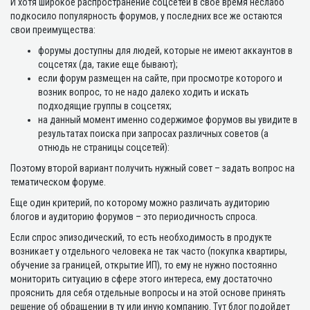
И хотя широкое распространение соцсетей в свое время неслабо
подкосило популярность форумов, у последних все же остаются
свои преимущества:
форумы доступны для людей, которые не имеют аккаунтов в
соцсетях (да, такие еще бывают);
если форум размещен на сайте, при просмотре которого и
возник вопрос, то не надо далеко ходить и искать
подходящие группы в соцсетях;
на данный момент именно содержимое форумов вы увидите в
результатах поиска при запросах различных советов (а
отнюдь не страницы соцсетей):
Поэтому второй вариант получить нужный совет – задать вопрос на
тематическом форуме.
Еще один критерий, по которому можно различать аудиторию
блогов и аудиторию форумов – это периодичность спроса.
Если спрос эпизодический, то есть необходимость в продукте
возникает у отдельного человека не так часто (покупка квартиры,
обучение за границей, открытие ИП), то ему не нужно постоянно
мониторить ситуацию в сфере этого интереса, ему достаточно
прояснить для себя отдельные вопросы и на этой основе принять
решение об обращении в ту или иную компанию. Тут блог подойдет