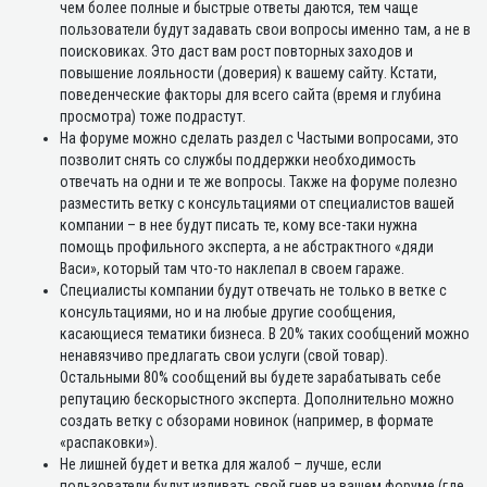
чем более полные и быстрые ответы даются, тем чаще
пользователи будут задавать свои вопросы именно там, а не в
поисковиках. Это даст вам рост повторных заходов и
повышение лояльности (доверия) к вашему сайту. Кстати,
поведенческие факторы для всего сайта (время и глубина
просмотра) тоже подрастут.
На форуме можно сделать раздел с Частыми вопросами, это
позволит снять со службы поддержки необходимость
отвечать на одни и те же вопросы. Также на форуме полезно
разместить ветку с консультациями от специалистов вашей
компании – в нее будут писать те, кому все-таки нужна
помощь профильного эксперта, а не абстрактного «дяди
Васи», который там что-то наклепал в своем гараже.
Специалисты компании будут отвечать не только в ветке с
консультациями, но и на любые другие сообщения,
касающиеся тематики бизнеса. В 20% таких сообщений можно
ненавязчиво предлагать свои услуги (свой товар).
Остальными 80% сообщений вы будете зарабатывать себе
репутацию бескорыстного эксперта. Дополнительно можно
создать ветку с обзорами новинок (например, в формате
«распаковки»).
Не лишней будет и ветка для жалоб – лучше, если
пользователи будут изливать свой гнев на вашем форуме (где