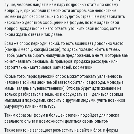
лучше, человек найдет в нем пару подробных статей по своему
вопросу и, при условии грамотности авторов, все непонятные
моменты для себя разрешит. Это будет быстрее, чем перелопатить
несколько десятков сообщений на форуме, потом задать свой
вопрос, дождаться на него ответа, уточнить свой вопрос, затем
снова ждать ответа и так далее.
Если же спрос периодический, то есть возникает довольно часто
(каждый месяц, каждый сезон), то здесь полезно «быть в теме»,
чтобы уметь выбирать наилучшие предложения, а не те, которые вам
хочет навязать реклама. Из примеров: продажа расходных или
строительных материалов, запчастей, косметики.
Кроме того, периодический спрос может отражать увлеченность
человека той или иной темой (автолюбители, садоводы, молодые
мамы, заядлые путешественники). Отсюда будет идти желание не
только разбираться в теме, но и обсуждать ее – делиться своими
мыслями и подходами, спорить с другими людьми, учить новичков
уму-разуму или внимать гуру.
Таким образом, форум в большей степени подойдет для поиска
реального опыта и возможности делиться своим опытом.
Также никто не запрещает разместить на сайте и блог, и форум