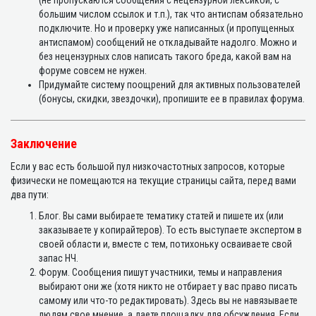
(не пропускаются сообщения с нецензурной лексикой, с
большим числом ссылок и т.п.), так что антиспам обязательно
подключите. Но и проверку уже написанных (и пропущенных
антиспамом) сообщений не откладывайте надолго. Можно и
без нецензурных слов написать такого бреда, какой вам на
форуме совсем не нужен.
Придумайте систему поощрений для активных пользователей
(бонусы, скидки, звездочки), пропишите ее в правилах форума.
Заключение
Если у вас есть большой пул низкочастотных запросов, которые
физически не помещаются на текущие страницы сайта, перед вами
два пути:
Блог. Вы сами выбираете тематику статей и пишете их (или
заказываете у копирайтеров). То есть выступаете экспертом в
своей области и, вместе с тем, потихоньку осваиваете свой
запас НЧ.
Форум. Сообщения пишут участники, темы и направления
выбирают они же (хотя никто не отбирает у вас право писать
самому или что-то редактировать). Здесь вы не навязываете
людям свое мнение, а даете площадку для обсуждения. Если