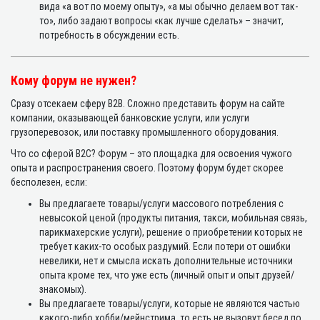
вида «а вот по моему опыту», «а мы обычно делаем вот так-
то», либо задают вопросы «как лучше сделать» – значит,
потребность в обсуждении есть.
Кому форум не нужен?
Сразу отсекаем сферу B2B. Сложно представить форум на сайте
компании, оказывающей банковские услуги, или услуги
грузоперевозок, или поставку промышленного оборудования.
Что со сферой B2C? Форум – это площадка для освоения чужого
опыта и распространения своего. Поэтому форум будет скорее
бесполезен, если:
Вы предлагаете товары/услуги массового потребления с
невысокой ценой (продукты питания, такси, мобильная связь,
парикмахерские услуги), решение о приобретении которых не
требует каких-то особых раздумий. Если потери от ошибки
невелики, нет и смысла искать дополнительные источники
опыта кроме тех, что уже есть (личный опыт и опыт друзей/
знакомых).
Вы предлагаете товары/услуги, которые не являются частью
какого-либо хобби/мейнстрима, то есть не вызовут бесед по