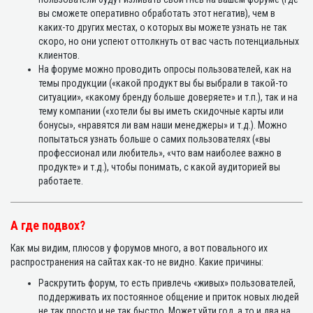
вы сможете оперативно обработать этот негатив), чем в
каких-то других местах, о которых вы можете узнать не так
скоро, но они успеют оттолкнуть от вас часть потенциальных
клиентов.
На форуме можно проводить опросы пользователей, как на
темы продукции («какой продукт вы бы выбрали в такой-то
ситуации», «какому бренду больше доверяете» и т.п.), так и на
тему компании («хотели бы вы иметь скидочные карты или
бонусы», «нравятся ли вам наши менеджеры» и т.д.). Можно
попытаться узнать больше о самих пользователях («вы
профессионал или любитель», «что вам наиболее важно в
продукте» и т.д.), чтобы понимать, с какой аудиторией вы
работаете.
А где подвох?
Как мы видим, плюсов у форумов много, а вот повального их
распространения на сайтах как-то не видно. Какие причины:
Раскрутить форум, то есть привлечь «живых» пользователей,
поддерживать их постоянное общение и приток новых людей
не так просто и не так быстро. Может уйти год, а то и два на