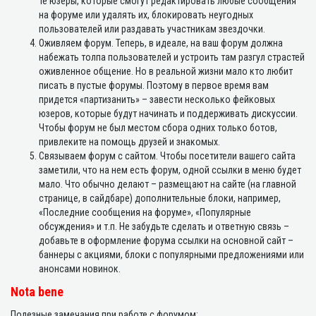
те юзеры, которые смогут редактировать любые сообщения
на форуме или удалять их, блокировать неугодных
пользователей или раздавать участникам звездочки.
Оживляем форум. Теперь, в идеале, на ваш форум должна
набежать толпа пользователей и устроить там разгул страстей
оживленное общение. Но в реальной жизни мало кто любит
писать в пустые форумы. Поэтому в первое время вам
придется «партизанить» – завести несколько фейковых
юзеров, которые будут начинать и поддерживать дискуссии.
Чтобы форум не был местом сбора одних только ботов,
привлеките на помощь друзей и знакомых.
Связываем форум с сайтом. Чтобы посетители вашего сайта
заметили, что на нем есть форум, одной ссылки в меню будет
мало. Что обычно делают – размещают на сайте (на главной
странице, в сайдбаре) дополнительные блоки, например,
«Последние сообщения на форуме», «Популярные
обсуждения» и т.п. Не забудьте сделать и ответную связь –
добавьте в оформление форума ссылки на основной сайт –
баннеры с акциями, блоки с популярными предложениями или
анонсами новинок.
Nota bene
Полезные замечания при работе с форумом: